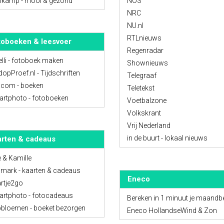
kamp - mooi & gezond
NOS
NRC
NU.nl
RTLnieuws
toboeken & leesvoer
Regenradar
elli - fotoboek maken
Shownieuws
dopProef.nl - Tijdschriften
Telegraaf
.com - boeken
Teletekst
rtphoto - fotoboeken
Voetbalzone
Volkskrant
Vrij Nederland
in de buurt - lokaal nieuws
arten & cadeaus
e & Kamille
lmark - kaarten & cadeaus
Eneco
rtje2go
rtphoto - fotocadeaus
Bereken in 1 minuut je maandb
bloemen - boeket bezorgen
Eneco HollandseWind & Zon