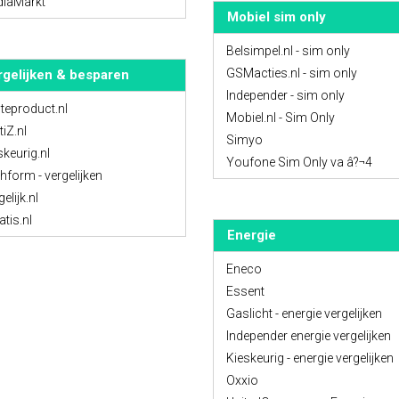
iaMarkt
Mobiel sim only
Belsimpel.nl - sim only
GSMacties.nl - sim only
rgelijken & besparen
Independer - sim only
teproduct.nl
Mobiel.nl - Sim Only
tiZ.nl
Simyo
skeurig.nl
Youfone Sim Only va â?¬4
hform - vergelijken
elijk.nl
atis.nl
Energie
Eneco
Essent
Gaslicht - energie vergelijken
Independer energie vergelijken
Kieskeurig - energie vergelijken
Oxxio