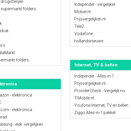
 drogisterijen
Independer - vergelijker
e supermarkt folders
Mobiel.nl
k
Prijsvergelijken.nl
k
Tele2
idvat
Vodafone
hollandsnieuwe
kro
iaMarkt
ermarkt folders
Internet, TV & bellen
Independer - Alles-in-1
Prijsvergelijken.nl
ktronica
ProviderCheck - Vergelijk nu
zon - elektronica
T-Mobile.nl
C
Youfone Internet, TV en bellen
.com - elektronica
Ziggo Alles-in-1 pakket
rad
keurig - elek. vergelijken